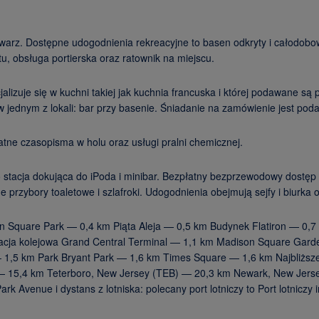
a twarz. Dostępne udogodnienia rekreacyjne to basen odkryty i całodobow
, obsługa portierska oraz ratownik na miejscu.
alizuje się w kuchni takiej jak kuchnia francuska i której podawane są 
 jednym z lokali: bar przy basenie. Śniadanie na zamówienie jest pod
ne czasopisma w holu oraz usługi pralni chemicznej.
 stacja dokująca do iPoda i minibar. Bezpłatny bezprzewodowy dostęp 
przybory toaletowe i szlafroki. Udogodnienia obejmują sejfy i biurka 
on Square Park — 0,4 km Piąta Aleja — 0,5 km Budynek Flatiron — 0,
acja kolejowa Grand Central Terminal — 1,1 km Madison Square Gard
 1,5 km Park Bryant Park — 1,6 km Times Square — 1,6 km Najbliższe
A) — 15,4 km Teterboro, New Jersey (TEB) — 20,3 km Newark, New Jers
 Avenue i dystans z lotniska: polecany port lotniczy to Port lotniczy i