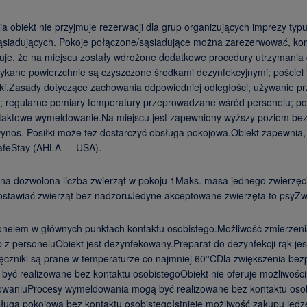
 obiekt nie przyjmuje rezerwacji dla grup organizujących imprezy typu
/sąsiadujących. Pokoje połączone/sąsiadujące można zarezerwować, ko
uje, że na miejscu zostały wdrożone dodatkowe procedury utrzymania c
kane powierzchnie są czyszczone środkami dezynfekcyjnymi; pościel i
zki.Zasady dotyczące zachowania odpowiedniej odległości; używanie prz
; regularne pomiary temperatury przeprowadzane wśród personelu; pom
taktowe wymeldowanie.Na miejscu jest zapewniony wyższy poziom bezp
os. Posiłki może też dostarczyć obsługa pokojowa.Obiekt zapewnia, ż
 SafeStay (AHLA — USA).
a dozwolona liczba zwierząt w pokoju 1Maks. masa jednego zwierzęc
ozostawiać zwierząt bez nadzoruJedyne akceptowane zwierzęta to psyZ
nelem w głównych punktach kontaktu osobistego.Możliwość zmierzen
 personeluObiekt jest dezynfekowany.Preparat do dezynfekcji rąk jest
ręczniki są prane w temperaturze co najmniej 60°CDla zwiększenia b
ć realizowane bez kontaktu osobistegoObiekt nie oferuje możliwośc
owaniuProcesy wymeldowania mogą być realizowane bez kontaktu osobi
ługa pokojowa bez kontaktu osobistegoIstnieje możliwość zakupu jedze