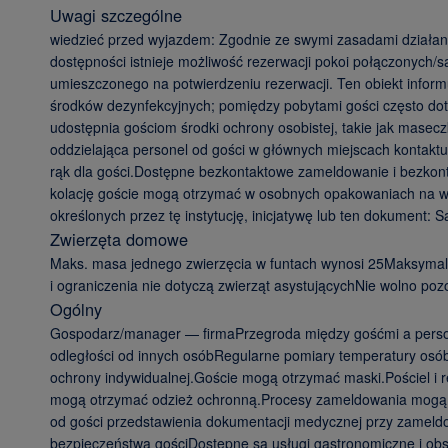
Uwagi szczególne
wiedzieć przed wyjazdem: Zgodnie ze swymi zasadami działania
dostępności istnieje możliwość rezerwacji pokoi połączonych
umieszczonego na potwierdzeniu rezerwacji. Ten obiekt inform
środków dezynfekcyjnych; pomiędzy pobytami gości często doty
udostępnia gościom środki ochrony osobistej, takie jak masec
oddzielająca personel od gości w głównych miejscach kontaktu
rąk dla gości.Dostępne bezkontaktowe zameldowanie i bezkon
kolację goście mogą otrzymać w osobnych opakowaniach na wyn
określonych przez tę instytucję, inicjatywę lub ten dokument:
Zwierzęta domowe
Maks. masa jednego zwierzęcia w funtach wynosi 25Maksymaln
i ograniczenia nie dotyczą zwierząt asystującychNie wolno p
Ogólny
Gospodarz/manager — firmaPrzegroda między gośćmi a perso
odległości od innych osóbRegularne pomiary temperatury osób z
ochrony indywidualnej.Goście mogą otrzymać maski.Pościel i 
mogą otrzymać odzież ochronną.Procesy zameldowania mogą by
od gości przedstawienia dokumentacji medycznej przy zameld
bezpieczeństwa gościDostępne są usługi gastronomiczne i obs