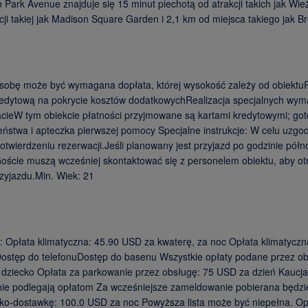
ark Avenue znajduje się 15 minut piechotą od atrakcji takich jak Wież
cji takiej jak Madison Square Garden i 2,1 km od miejsca takiego jak B
osobę może być wymagana dopłata, której wysokość zależy od obiektu
redytową na pokrycie kosztów dodatkowychRealizacja specjalnych wyma
acieW tym obiekcie płatności przyjmowane są kartami kredytowymi; got
zeństwa i apteczka pierwszej pomocy Specjalne instrukcje: W celu uzg
otwierdzeniu rezerwacji.Jeśli planowany jest przyjazd po godzinie pół
 Goście muszą wcześniej skontaktować się z personelem obiektu, aby o
zyjazdu.Min. Wiek: 21
: Opłata klimatyczna: 45.90 USD za kwaterę, za noc Opłata klimatyc
ostęp do telefonuDostęp do basenu Wszystkie opłaty podane przez obi
dziecko Opłata za parkowanie przez obsługę: 75 USD za dzień Kaucja
nie podlegają opłatom Za wcześniejsze zameldowanie pobierana będzie
óżko-dostawkę: 100.0 USD za noc Powyższa lista może być niepełna. Op