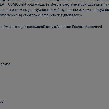
 – USA)Obiekt potwierdza, że stosuje specjalne środki zapewnienia c
jedzenia pakowanego indywidualnie w folięJedzenie pakowane indywidu
 powierzchnie są czyszczone środkiem dezynfekującym
 gotówką nie są akceptowaneDiscoverAmerican ExpressMastercard
idzkich
kich