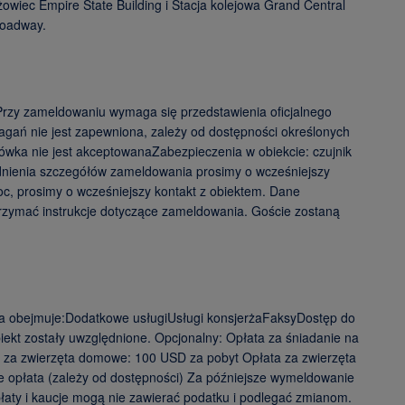
owiec Empire State Building i Stacja kolejowa Grand Central
roadway.
Przy zameldowaniu wymaga się przedstawienia oficjalnego
gań nie jest zapewniona, zależy od dostępności określonych
ówka nie jest akceptowanaZabezpieczenia w obiekcie: czujnik
odnienia szczegółów zameldowania prosimy o wcześniejszy
noc, prosimy o wcześniejszy kontakt z obiektem. Dane
trzymać instrukcje dotyczące zameldowania. Goście zostaną
zna obejmuje:Dodatkowe usługiUsługi konsjerżaFaksyDostęp do
ekt zostały uwzględnione. Opcjonalny: Opłata za śniadanie na
 za zwierzęta domowe: 100 USD za pobyt Opłata za zwierzęta
 opłata (zależy od dostępności) Za późniejsze wymeldowanie
łaty i kaucje mogą nie zawierać podatku i podlegać zmianom.