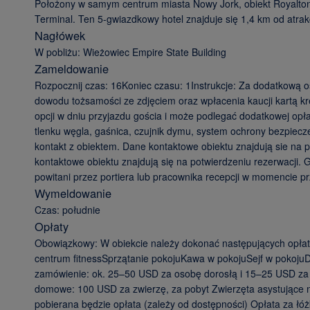
Położony w samym centrum miasta Nowy Jork, obiekt Royalton P
Terminal. Ten 5-gwiazdkowy hotel znajduje się 1,4 km od atrak
Nagłówek
W pobliżu: Wieżowiec Empire State Building
Zameldowanie
Rozpocznij czas: 16Koniec czasu: 1Instrukcje: Za dodatkową 
dowodu tożsamości ze zdjęciem oraz wpłacenia kaucji kartą k
opcji w dniu przyjazdu gościa i może podlegać dodatkowej opł
tlenku węgla, gaśnica, czujnik dymu, system ochrony bezpiec
kontakt z obiektem. Dane kontaktowe obiektu znajdują sie na p
kontaktowe obiektu znajdują się na potwierdzeniu rezerwacji.
powitani przez portiera lub pracownika recepcji w momencie pr
Wymeldowanie
Czas: południe
Opłaty
Obowiązkowy: W obiekcie należy dokonać następujących opłat
centrum fitnessSprzątanie pokojuKawa w pokojuSejf w pokojuD
zamówienie: ok. 25–50 USD za osobę dorosłą i 15–25 USD za 
domowe: 100 USD za zwierzę, za pobyt Zwierzęta asystujące 
pobierana będzie opłata (zależy od dostępności) Opłata za ł