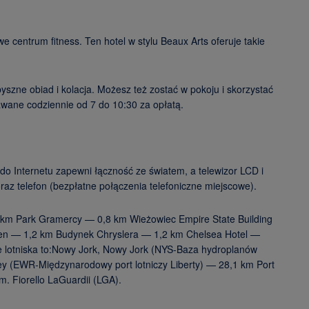
e centrum fitness. Ten hotel w stylu Beaux Arts oferuje takie
pyszne obiad i kolacja. Możesz też zostać w pokoju i skorzystać
awane codziennie od 7 do 10:30 za opłatą.
do Internetu zapewni łączność ze światem, a telewizor LCD i
oraz telefon (bezpłatne połączenia telefoniczne miejscowe).
7 km Park Gramercy — 0,8 km Wieżowiec Empire State Building
en — 1,2 km Budynek Chryslera — 1,2 km Chelsea Hotel —
 lotniska to:Nowy Jork, Nowy Jork (NYS-Baza hydroplanów
ey (EWR-Międzynarodowy port lotniczy Liberty) — 28,1 km Port
m. Fiorello LaGuardii (LGA).