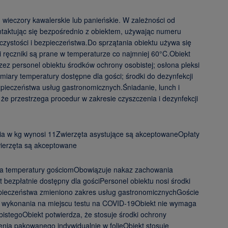
 wieczory kawalerskie lub panieńskie. W zależności od
ntaktując się bezpośrednio z obiektem, używając numeru
zystości i bezpieczeństwa.Do sprzątania obiektu używa się
 ręczniki są prane w temperaturze co najmniej 60°C.Obiekt
ez personel obiektu środków ochrony osobistej; osłona pleksi
iary temperatury dostępne dla gości; środki do dezynfekcji
ieczeństwa usług gastronomicznych.Śniadanie, lunch i
e przestrzega procedur w zakresie czyszczenia i dezynfekcji
ia w kg wynosi 11Zwierzęta asystujące są akceptowaneOpłaty
wierzęta są akceptowane
ia temperatury gościomObowiązuje nakaz zachowania
 bezpłatnie dostępny dla gościPersonel obiektu nosi środki
ezpieczeństwa zmieniono zakres usług gastronomicznychGoście
i wykonania na miejscu testu na COVID-19Obiekt nie wymaga
stegoObiekt potwierdza, że stosuje środki ochrony
nia pakowanego indywidualnie w folięObiekt stosuje