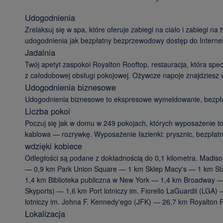
Udogodnienia
Zrelaksuj się w spa, które oferuje zabiegi na ciało i zabiegi n
udogodnienia jak bezpłatny bezprzewodowy dostęp do Internetu
Jadalnia
Twój apetyt zaspokoi Royalton Rooftop, restauracja, która specj
z całodobowej obsługi pokojowej. Ożywcze napoje znajdziesz w
Udogodnienia biznesowe
Udogodnienia biznesowe to ekspresowe wymeldowanie, bezpłat
Liczba pokoi
Poczuj się jak w domu w 249 pokojach, których wyposażenie to
kablowa — rozrywkę. Wyposażenie łazienki: prysznic, bezpłatne 
wdzięki kobiece
Odległości są podane z dokładnością do 0,1 kilometra. Madis
— 0,9 km Park Union Square — 1 km Sklep Macy's — 1 km St
1,4 km Biblioteka publiczna w New York — 1,4 km Broadway —
Skyports) — 1,6 km Port lotniczy im. Fiorello LaGuardii (LG
lotniczy im. Johna F. Kennedy'ego (JFK) — 26,7 km Royalton Park
Lokalizacja