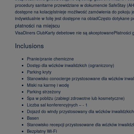
procedury sanitarne przewidziane w dokumencie SafeStay (AHLA
dostępne na kolacjęIstnieje możliwość zamówienia do pokoju 
indywidualnie w folię jest dostępne na obiadCzęsto dotykane
płatności na miejscu
VisaDiners ClubKarty debetowe nie są akceptowanePłatności
Inclusions
Pranie/pranie chemiczne
Dostęp dla wózków inwalidzkich (ograniczony)
Parking kryty
Stanowisko conocierge przystosowane dla wózków inwal
Miski na karmę i wodę
Parking strzeżony
Spa w pobliżu (zabiegi zdrowotne lub kosmetyczne)
Liczba sal konferencyjnych – - 1
Dojazd do windy przystosowany dla wózków inwalidzkich
Basen
Stanowisko recepcji przystosowane dla wózków inwalidz
Bezpłatny Wi-Fi