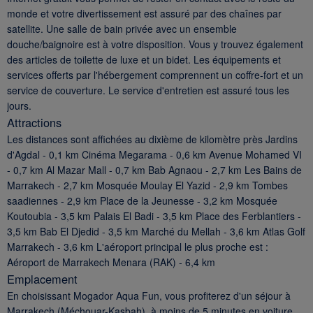
monde et votre divertissement est assuré par des chaînes par
satellite. Une salle de bain privée avec un ensemble
douche/baignoire est à votre disposition. Vous y trouvez également
des articles de toilette de luxe et un bidet. Les équipements et
services offerts par l'hébergement comprennent un coffre-fort et un
service de couverture. Le service d'entretien est assuré tous les
jours.
Attractions
Les distances sont affichées au dixième de kilomètre près Jardins
d'Agdal - 0,1 km Cinéma Megarama - 0,6 km Avenue Mohamed VI
- 0,7 km Al Mazar Mall - 0,7 km Bab Agnaou - 2,7 km Les Bains de
Marrakech - 2,7 km Mosquée Moulay El Yazid - 2,9 km Tombes
saadiennes - 2,9 km Place de la Jeunesse - 3,2 km Mosquée
Koutoubia - 3,5 km Palais El Badi - 3,5 km Place des Ferblantiers -
3,5 km Bab El Djedid - 3,5 km Marché du Mellah - 3,6 km Atlas Golf
Marrakech - 3,6 km L'aéroport principal le plus proche est :
Aéroport de Marrakech Menara (RAK) - 6,4 km
Emplacement
En choisissant Mogador Aqua Fun, vous profiterez d'un séjour à
Marrakech (Méchouar-Kasbah), à moins de 5 minutes en voiture